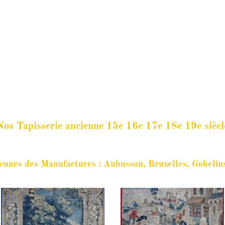
GALERIE LISSIER
Mentions Légales
Blog
Contact
Magazine
Nos Tapisserie ancienne 15e 16e 17e 18e 19e siècl
iennes des Manufactures :
Aubusson, Bruxelles, Gobelins