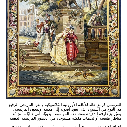
الفرنسي كرمزٍ خالد للأناقة الأوروبية الكلاسيكية والفن التاريخي الرفيع.
هذا النوع من النسيج، الذي تعود أصوله إلى مدينة أوبسون الفرنسية،
يتميّز بزخارفه الدقيقة ومشاهده المرسومة يدويًا، التي غالبًا ما تجسّد
مناظر طبيعية أو لحظات ملكية مستوحاة من العصور الفرنسية الذهبية