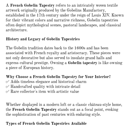
A
French Gobelin Tapestry
refers to an intricately woven textile
artwork originally produced by the Gobelins Manufactory,
established in the 17th century under the reign of Louis XIV. Known
for their vibrant colors and narrative richness, Gobelin tapestries
often depict mythological scenes, pastoral landscapes, and classical
architecture.
History and Legacy of Gobelin Tapestries
The Gobelin tradition dates back to the 1600s and has been
associated with French royalty and aristocracy. These pieces were
not only decorative but also served to insulate grand halls and
express cultural prestige. Owning a
Gobelin tapestry
is like owning
a piece of European history.
Why Choose a French Gobelin Tapestry for Your Interior?
✅ Adds timeless elegance and historical charm
✅ Handcrafted quality with intricate detail
✅ Rare collector's item with artistic value
Whether displayed in a modern loft or a classic château-style home,
the
French Gobelin Tapestry
stands out as a focal point, evoking
the sophistication of past centuries with enduring style.
Types of French Gobelin Tapestries Available