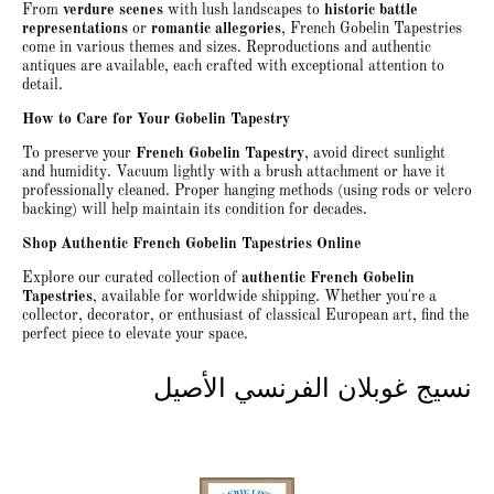
From
verdure scenes
with lush landscapes to
historic battle
representations
or
romantic allegories
, French Gobelin Tapestries
come in various themes and sizes. Reproductions and authentic
antiques are available, each crafted with exceptional attention to
detail.
How to Care for Your Gobelin Tapestry
To preserve your
French Gobelin Tapestry
, avoid direct sunlight
and humidity. Vacuum lightly with a brush attachment or have it
professionally cleaned. Proper hanging methods (using rods or velcro
backing) will help maintain its condition for decades.
Shop Authentic French Gobelin Tapestries Online
Explore our curated collection of
authentic French Gobelin
Tapestries
, available for worldwide shipping. Whether you're a
collector, decorator, or enthusiast of classical European art, find the
perfect piece to elevate your space.
نسيج غوبلان الفرنسي الأصيل