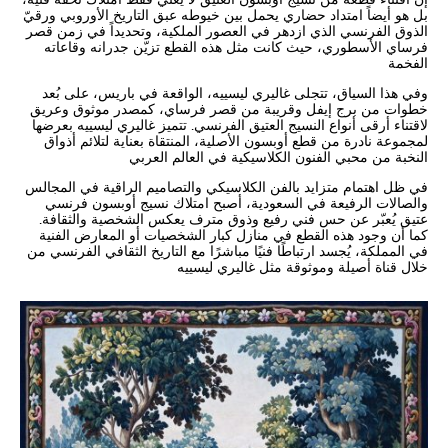
إن اقتناء قطعة من نسيج أوبسون العتيق لا يعني فقط امتلاك تحفة فنية،
بل هو أيضاً امتداد حضاري يحمل بين خيوطه عبق التاريخ الأوروبي ورقيّ
الذوق الفرنسي الذي ازدهر في العصور الملكية، وتحديداً في زمن قصر
فرساي الأسطوري، حيث كانت مثل هذه القطع تزيّن جدرانه وقاعاته
الفخمة
وفي هذا السياق، تتجلى غاليري ليسييه، الواقعة في باريس، على بُعد
خطوات من برج إيفل وقريبة من قصر فرساي، كمصدر موثوق وعريق
لاقتناء أرقى أنواع النسيج العتيق الفرنسي. تتميز غاليري ليسييه بعرضها
لمجموعة نادرة من قطع أوبسون الأصلية، المنتقاة بعناية لتلائم أذواق
النخبة من محبي الفنون الكلاسيكية في العالم العربي
في ظل اهتمام متزايد بالفن الكلاسيكي والتصاميم الراقية في المجالس
والصالات الرفيعة في السعودية، أصبح امتلاك نسيج أوبسون فرنسي
عتيق يُعبّر عن حس فني رفيع وذوق مترف يعكس الشخصية والثقافة.
كما أن وجود هذه القطع في منازل كبار الشخصيات أو المعارض الفنية
في المملكة، يُجسد ارتباطًا فنيًا مباشرًا مع التاريخ الثقافي الفرنسي من
خلال قناة أصيلة وموثوقة مثل غاليري ليسييه