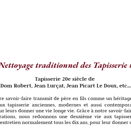
GALERIE LISSIER
Mentions Légales
Blog
Contact
Magazine
 Nettoyage traditionnel des Tapisserie 
Tapisserie 20e siècle de
Dom Robert, Jean Lurçat, Jean Picart Le Doux, etc...
re savoir-faire transmit de père en fils comme un héritag
x tapisserie anciennes, modernes et aussi contemporai
r leurs donner une vie longe vie. Grâce à notre savoir-fa
rations, nous redonnons une deuxième vie aux tapisse
entretien normalement tous les dix ans, pour leur donner 